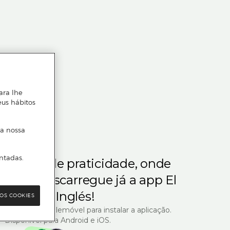
ara lhe
eus hábitos
 a nossa
ntadas.
m gosta de praticidade, onde
steja.
Descarregue já a app El
Corte Inglés!
OS COOKIES
R com o seu telemóvel para instalar a aplicação.
Disponível para Android e iOS.