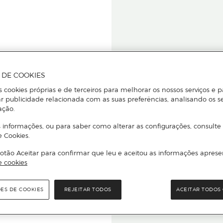
A DE COOKIES
s cookies próprias e de terceiros para melhorar os nossos serviços e p
r publicidade relacionada com as suas preferências, analisando os s
star ou
ação.
 informações, ou para saber como alterar as configurações, consulte
e Cookies.
otão Aceitar para confirmar que leu e aceitou as informações aprese
Para que
e cookies
quer que e
ÕES DE COOKIES
REJEITAR TODOS
ACEITAR TODOS 
rcado El Corte Inglés.
Leia o código Q