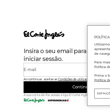
POLÍTIC
Utilizamo
apresenta
Insira o seu email para se regi
de naveg
iniciar sessão.
Para mais
Política d
E-mail
Prima o b
Ao continuar, aceitas as
Condições de utilização
do site
Política d
Continuar
DEFINIÇ
A sua conta dá-lhe acesso à loja El Corte Inglés e ao Superme