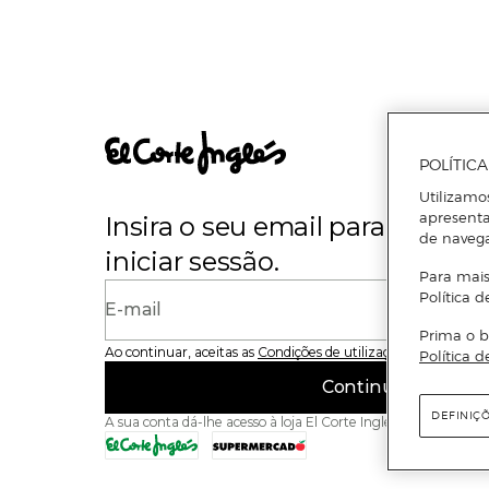
POLÍTIC
Utilizamo
apresenta
Insira o seu email para se regi
de naveg
iniciar sessão.
Para mais
Política d
E-mail
Prima o b
Ao continuar, aceitas as
Condições de utilização
do site
Política d
Continuar
DEFINIÇ
A sua conta dá-lhe acesso à loja El Corte Inglés e ao Superme