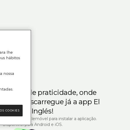
ara lhe
eus hábitos
 a nossa
ntadas.
m gosta de praticidade, onde
steja.
Descarregue já a app El
Corte Inglés!
OS COOKIES
R com o seu telemóvel para instalar a aplicação.
Disponível para Android e iOS.