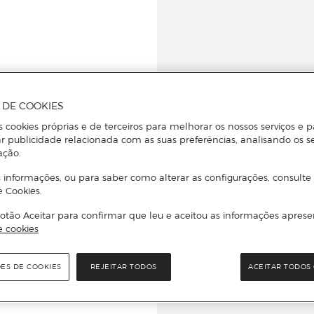
A DE COOKIES
s cookies próprias e de terceiros para melhorar os nossos serviços e p
r publicidade relacionada com as suas preferências, analisando os s
star ou
ação.
 informações, ou para saber como alterar as configurações, consulte
e Cookies.
otão Aceitar para confirmar que leu e aceitou as informações aprese
Para que
e cookies
quer que e
ÕES DE COOKIES
REJEITAR TODOS
ACEITAR TODOS 
rcado El Corte Inglés.
Leia o código Q