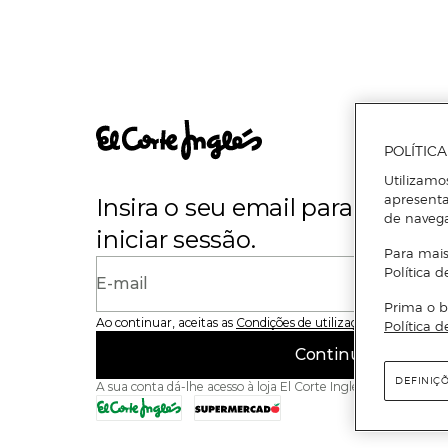
POLÍTIC
Utilizamo
apresenta
Insira o seu email para se regi
de naveg
iniciar sessão.
Para mais
Política d
E-mail
Prima o b
Ao continuar, aceitas as
Condições de utilização
do site
Política d
Continuar
DEFINIÇ
A sua conta dá-lhe acesso à loja El Corte Inglés e ao Superme