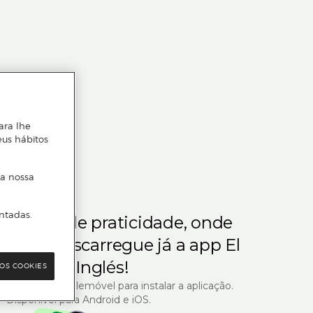
ara lhe
eus hábitos
 a nossa
ntadas.
m gosta de praticidade, onde
steja.
Descarregue já a app El
Corte Inglés!
OS COOKIES
R com o seu telemóvel para instalar a aplicação.
Disponível para Android e iOS.