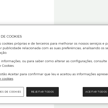
A DE COOKIES
s cookies próprias e de terceiros para melhorar os nossos serviços e p
r publicidade relacionada com as suas preferências, analisando os s
star ou
ação.
 informações, ou para saber como alterar as configurações, consulte
e Cookies.
otão Aceitar para confirmar que leu e aceitou as informações aprese
Para que
e cookies
quer que e
ÕES DE COOKIES
REJEITAR TODOS
ACEITAR TODOS 
rcado El Corte Inglés.
Leia o código Q