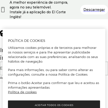
A melhor experiência de compra,
agora no seu telemóvel.
Descarregar
Instale já a aplicação do El Corte
Inglés!
POLÍTICA DE COOKIES
Utilizamos cookies próprias e de terceiros para melhorar
Insira o seu email para se registar ou
os nossos serviços e para lhe apresentar publicidade
iniciar sessão.
relacionada com as suas preferências, analisando os seus
hábitos de navegação.
E-mail
Para mais informações, ou para saber como alterar as
configurações, consulte a nossa Política de Cookies.
Ao continuar, aceitas as
Condições de utilização
do site
Prima o botão Aceitar para confirmar que leu e aceitou as
informações apresentadas.
Política de cookies
ACEITAR TODOS OS COOKIES