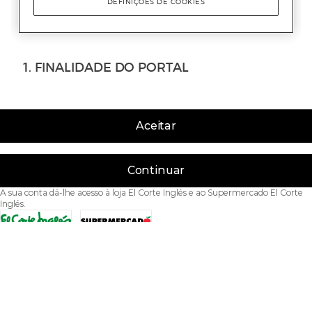
Aceitar
Continuar
A sua conta dá-lhe acesso à loja El Corte Inglés e ao Supermercado El Corte
Inglés.
Acessibilidade
Condições de Utilização
Política de privacidade
Política de cookies