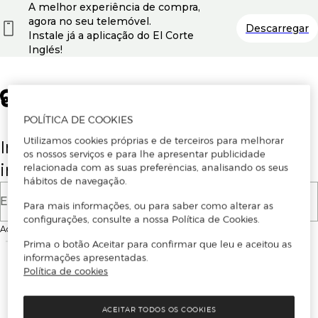
A melhor experiência de compra,
agora no seu telemóvel.
Descarregar
Instale já a aplicação do El Corte
Inglés!
POLÍTICA DE COOKIES
Utilizamos cookies próprias e de terceiros para melhorar
Insira o seu email para se registar ou
os nossos serviços e para lhe apresentar publicidade
iniciar sessão.
relacionada com as suas preferências, analisando os seus
hábitos de navegação.
E-mail
Para mais informações, ou para saber como alterar as
configurações, consulte a nossa Política de Cookies.
Ao continuar, aceitas as
Condições de utilização
do site
Prima o botão Aceitar para confirmar que leu e aceitou as
informações apresentadas.
Política de cookies
ACEITAR TODOS OS COOKIES