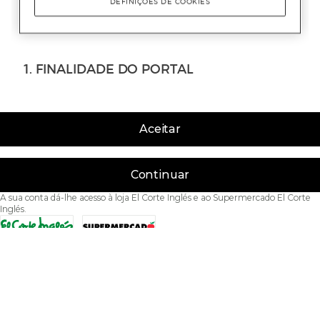
Aceitar
Continuar
A sua conta dá-lhe acesso à loja El Corte Inglés e ao Supermercado El Corte
Inglés.
Acessibilidade
Condições de Utilização
Política de privacidade
Política de cookies