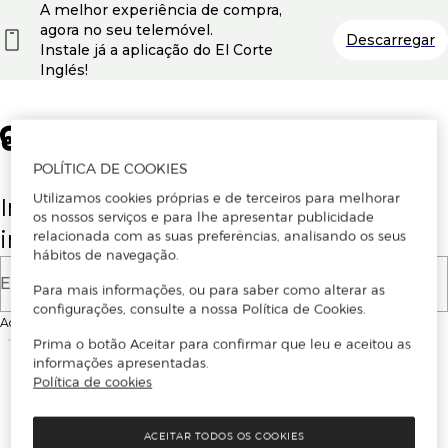
A melhor experiência de compra,
agora no seu telemóvel.
Descarregar
Instale já a aplicação do El Corte
Inglés!
POLÍTICA DE COOKIES
Utilizamos cookies próprias e de terceiros para melhorar
Insira o seu email para se registar ou
os nossos serviços e para lhe apresentar publicidade
iniciar sessão.
relacionada com as suas preferências, analisando os seus
hábitos de navegação.
E-mail
Para mais informações, ou para saber como alterar as
configurações, consulte a nossa Política de Cookies.
Ao continuar, aceitas as
Condições de utilização
do site
Prima o botão Aceitar para confirmar que leu e aceitou as
informações apresentadas.
Política de cookies
ACEITAR TODOS OS COOKIES