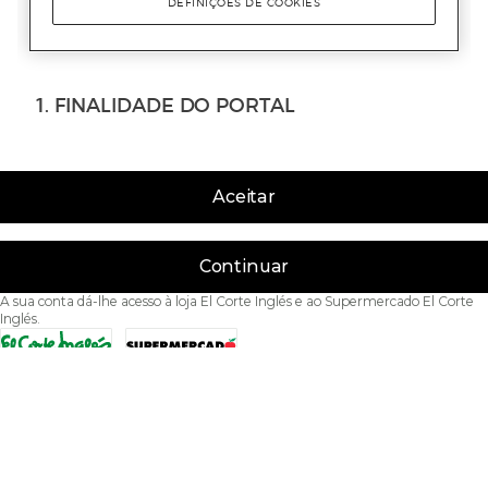
Aceitar
Continuar
A sua conta dá-lhe acesso à loja El Corte Inglés e ao Supermercado El Corte
Inglés.
Acessibilidade
Condições de Utilização
Política de privacidade
Política de cookies