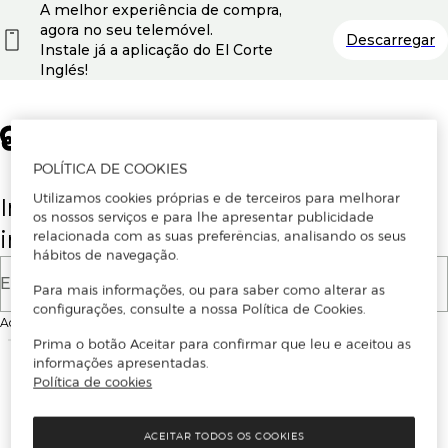
A melhor experiência de compra,
agora no seu telemóvel.
Descarregar
Instale já a aplicação do El Corte
Inglés!
POLÍTICA DE COOKIES
Utilizamos cookies próprias e de terceiros para melhorar
Insira o seu email para se registar ou
os nossos serviços e para lhe apresentar publicidade
iniciar sessão.
relacionada com as suas preferências, analisando os seus
hábitos de navegação.
E-mail
Para mais informações, ou para saber como alterar as
configurações, consulte a nossa Política de Cookies.
Ao continuar, aceitas as
Condições de utilização
do site
Prima o botão Aceitar para confirmar que leu e aceitou as
informações apresentadas.
Política de cookies
ACEITAR TODOS OS COOKIES