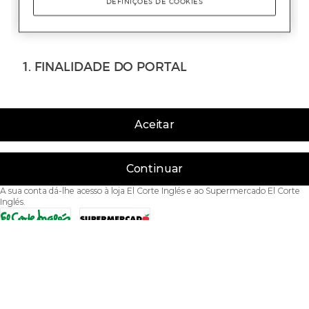
Aceitar
Continuar
A sua conta dá-lhe acesso à loja El Corte Inglés e ao Supermercado El Corte
Inglés.
Acessibilidade
Condições de Utilização
Política de privacidade
Política de cookies