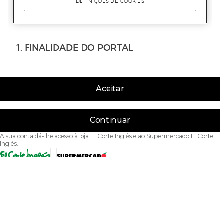
Aceitar
Continuar
A sua conta dá-lhe acesso à loja El Corte Inglés e ao Supermercado El Corte
Inglés.
Acessibilidade
Condições de Utilização
Política de privacidade
Política de cookies