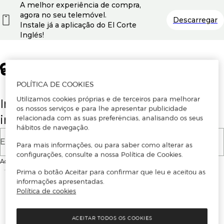
A melhor experiência de compra,
agora no seu telemóvel.
Descarregar
Instale já a aplicação do El Corte
Inglés!
POLÍTICA DE COOKIES
Utilizamos cookies próprias e de terceiros para melhorar
Insira o seu email para se registar ou
os nossos serviços e para lhe apresentar publicidade
iniciar sessão.
relacionada com as suas preferências, analisando os seus
hábitos de navegação.
E-mail
Para mais informações, ou para saber como alterar as
configurações, consulte a nossa Política de Cookies.
Ao continuar, aceitas as
Condições de utilização
do site
Prima o botão Aceitar para confirmar que leu e aceitou as
informações apresentadas.
Política de cookies
ACEITAR TODOS OS COOKIES