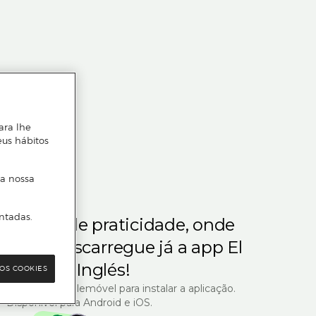
ara lhe
eus hábitos
 a nossa
ntadas.
m gosta de praticidade, onde
steja.
Descarregue já a app El
Corte Inglés!
OS COOKIES
R com o seu telemóvel para instalar a aplicação.
Disponível para Android e iOS.