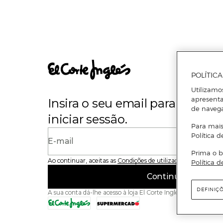
POLÍTIC
Utilizamo
apresenta
Insira o seu email para se regi
de naveg
iniciar sessão.
Para mais
Política d
E-mail
Prima o b
Ao continuar, aceitas as
Condições de utilização
do site
Política d
Continuar
DEFINIÇ
A sua conta dá-lhe acesso à loja El Corte Inglés e ao Superme