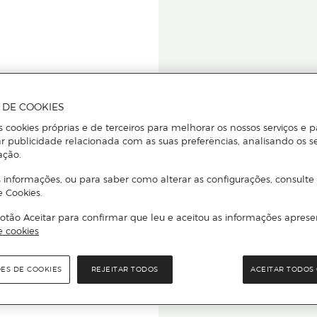
A DE COOKIES
s cookies próprias e de terceiros para melhorar os nossos serviços e p
r publicidade relacionada com as suas preferências, analisando os s
star ou
ação.
 informações, ou para saber como alterar as configurações, consulte
e Cookies.
otão Aceitar para confirmar que leu e aceitou as informações aprese
Para que
e cookies
quer que e
ÕES DE COOKIES
REJEITAR TODOS
ACEITAR TODOS 
rcado El Corte Inglés.
Leia o código Q