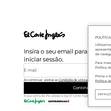
POLÍTIC
Utilizamo
apresenta
Insira o seu email para se regi
de naveg
iniciar sessão.
Para mais
Política d
E-mail
Prima o b
Ao continuar, aceitas as
Condições de utilização
do site
Política d
Continuar
DEFINIÇ
A sua conta dá-lhe acesso à loja El Corte Inglés e ao Superme