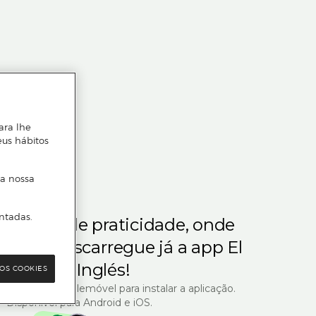
ara lhe
eus hábitos
 a nossa
ntadas.
m gosta de praticidade, onde
steja.
Descarregue já a app El
Corte Inglés!
OS COOKIES
R com o seu telemóvel para instalar a aplicação.
Disponível para Android e iOS.