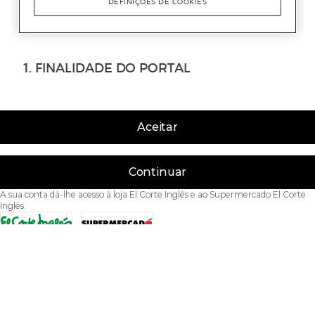
Aceitar
Continuar
A sua conta dá-lhe acesso à loja El Corte Inglés e ao Supermercado El Corte
Inglés.
Acessibilidade
Condições de Utilização
Política de privacidade
Política de cookies