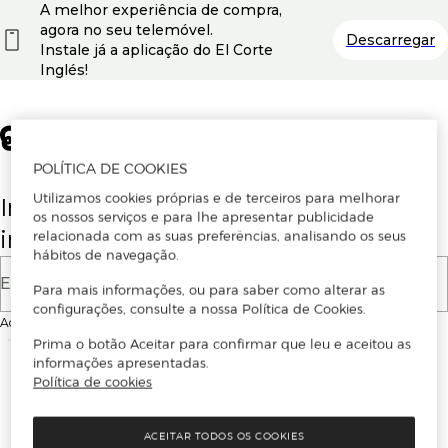
A melhor experiência de compra,
agora no seu telemóvel.
Descarregar
Instale já a aplicação do El Corte
Inglés!
POLÍTICA DE COOKIES
Utilizamos cookies próprias e de terceiros para melhorar
Insira o seu email para se registar ou
os nossos serviços e para lhe apresentar publicidade
iniciar sessão.
relacionada com as suas preferências, analisando os seus
hábitos de navegação.
E-mail
Para mais informações, ou para saber como alterar as
configurações, consulte a nossa Política de Cookies.
Ao continuar, aceitas as
Condições de utilização
do site
Prima o botão Aceitar para confirmar que leu e aceitou as
informações apresentadas.
Política de cookies
ACEITAR TODOS OS COOKIES