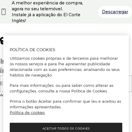
A melhor experiência de compra,
agora no seu telemóvel.
Descarregar
Instale já a aplicação do El Corte
Inglés!
POLÍTICA DE COOKIES
Utilizamos cookies próprias e de terceiros para melhorar
Insira o seu email para se registar ou
os nossos serviços e para lhe apresentar publicidade
iniciar sessão.
relacionada com as suas preferências, analisando os seus
hábitos de navegação.
E-mail
Para mais informações, ou para saber como alterar as
configurações, consulte a nossa Política de Cookies.
Ao continuar, aceitas as
Condições de utilização
do site
Prima o botão Aceitar para confirmar que leu e aceitou as
informações apresentadas.
Política de cookies
ACEITAR TODOS OS COOKIES