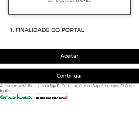
Aceitar
Continuar
A sua conta dá-lhe acesso à loja El Corte Inglés e ao Supermercado El Corte
Inglés.
Acessibilidade
Condições de Utilização
Política de privacidade
Política de cookies