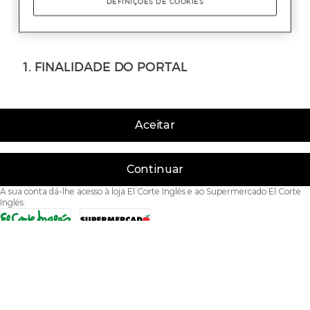
Aceitar
Continuar
A sua conta dá-lhe acesso à loja El Corte Inglés e ao Supermercado El Corte
Inglés.
Acessibilidade
Condições de Utilização
Política de privacidade
Política de cookies