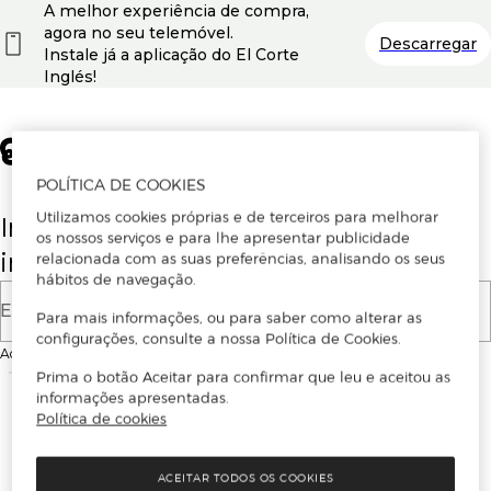
A melhor experiência de compra,
agora no seu telemóvel.
Descarregar
Instale já a aplicação do El Corte
Inglés!
POLÍTICA DE COOKIES
Utilizamos cookies próprias e de terceiros para melhorar
Insira o seu email para se registar ou
os nossos serviços e para lhe apresentar publicidade
iniciar sessão.
relacionada com as suas preferências, analisando os seus
hábitos de navegação.
E-mail
Para mais informações, ou para saber como alterar as
configurações, consulte a nossa Política de Cookies.
Ao continuar, aceitas as
Condições de utilização
do site
Prima o botão Aceitar para confirmar que leu e aceitou as
informações apresentadas.
Política de cookies
ACEITAR TODOS OS COOKIES