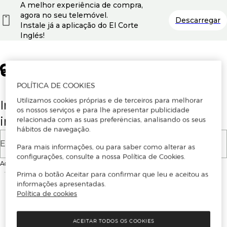
A melhor experiência de compra,
agora no seu telemóvel.
Descarregar
Instale já a aplicação do El Corte
Inglés!
POLÍTICA DE COOKIES
Utilizamos cookies próprias e de terceiros para melhorar
Insira o seu email para se registar ou
os nossos serviços e para lhe apresentar publicidade
iniciar sessão.
relacionada com as suas preferências, analisando os seus
hábitos de navegação.
E-mail
Para mais informações, ou para saber como alterar as
configurações, consulte a nossa Política de Cookies.
Ao continuar, aceitas as
Condições de utilização
do site
Prima o botão Aceitar para confirmar que leu e aceitou as
informações apresentadas.
Política de cookies
ACEITAR TODOS OS COOKIES