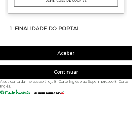
Aceitar
Continuar
A sua conta dá-lhe acesso à loja El Corte Inglés e ao Supermercado El Corte
Inglés.
Acessibilidade
Condições de Utilização
Política de privacidade
Política de cookies