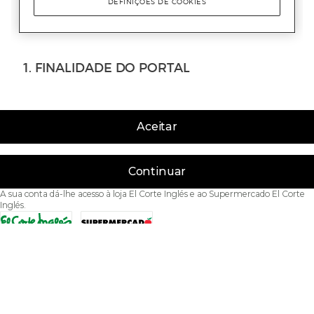
Aceitar
Continuar
A sua conta dá-lhe acesso à loja El Corte Inglés e ao Supermercado El Corte
Inglés.
Acessibilidade
Condições de Utilização
Política de privacidade
Política de cookies