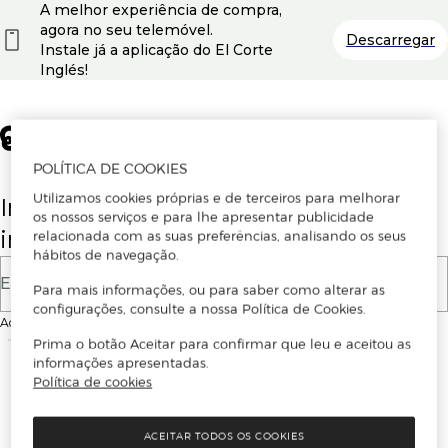
A melhor experiência de compra,
agora no seu telemóvel.
Descarregar
Instale já a aplicação do El Corte
Inglés!
POLÍTICA DE COOKIES
Utilizamos cookies próprias e de terceiros para melhorar
Insira o seu email para se registar ou
os nossos serviços e para lhe apresentar publicidade
iniciar sessão.
relacionada com as suas preferências, analisando os seus
hábitos de navegação.
E-mail
Para mais informações, ou para saber como alterar as
configurações, consulte a nossa Política de Cookies.
Ao continuar, aceitas as
Condições de utilização
do site
Prima o botão Aceitar para confirmar que leu e aceitou as
informações apresentadas.
Política de cookies
ACEITAR TODOS OS COOKIES