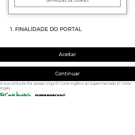
Aceitar
Continuar
A sua conta dá-lhe acesso à loja El Corte Inglés e ao Supermercado El Corte
Inglés.
Acessibilidade
Condições de Utilização
Política de privacidade
Política de cookies