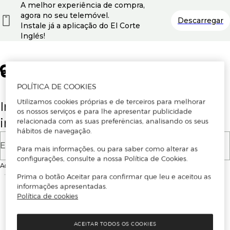
A melhor experiência de compra,
agora no seu telemóvel.
Descarregar
Instale já a aplicação do El Corte
Inglés!
POLÍTICA DE COOKIES
Utilizamos cookies próprias e de terceiros para melhorar
Insira o seu email para se registar ou
os nossos serviços e para lhe apresentar publicidade
iniciar sessão.
relacionada com as suas preferências, analisando os seus
hábitos de navegação.
E-mail
Para mais informações, ou para saber como alterar as
configurações, consulte a nossa Política de Cookies.
Ao continuar, aceitas as
Condições de utilização
do site
Prima o botão Aceitar para confirmar que leu e aceitou as
informações apresentadas.
Política de cookies
ACEITAR TODOS OS COOKIES