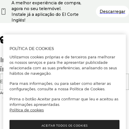
A melhor experiência de compra,
agora no seu telemóvel.
Descarregar
Instale já a aplicação do El Corte
Inglés!
POLÍTICA DE COOKIES
Utilizamos cookies próprias e de terceiros para melhorar
Insira o seu email para se registar ou
os nossos serviços e para lhe apresentar publicidade
iniciar sessão.
relacionada com as suas preferências, analisando os seus
hábitos de navegação.
E-mail
Para mais informações, ou para saber como alterar as
configurações, consulte a nossa Política de Cookies.
Ao continuar, aceitas as
Condições de utilização
do site
Prima o botão Aceitar para confirmar que leu e aceitou as
informações apresentadas.
Política de cookies
ACEITAR TODOS OS COOKIES