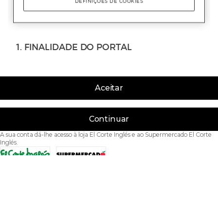
Aceitar
Continuar
A sua conta dá-lhe acesso à loja El Corte Inglés e ao Supermercado El Corte
Inglés.
Acessibilidade
Condições de Utilização
Política de privacidade
Política de cookies