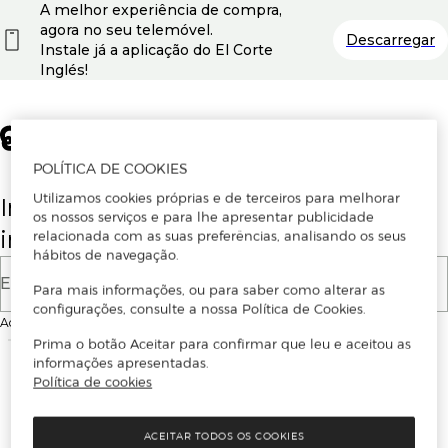
A melhor experiência de compra,
agora no seu telemóvel.
Descarregar
Instale já a aplicação do El Corte
Inglés!
POLÍTICA DE COOKIES
Utilizamos cookies próprias e de terceiros para melhorar
Insira o seu email para se registar ou
os nossos serviços e para lhe apresentar publicidade
iniciar sessão.
relacionada com as suas preferências, analisando os seus
hábitos de navegação.
E-mail
Para mais informações, ou para saber como alterar as
configurações, consulte a nossa Política de Cookies.
Ao continuar, aceitas as
Condições de utilização
do site
Prima o botão Aceitar para confirmar que leu e aceitou as
informações apresentadas.
Política de cookies
ACEITAR TODOS OS COOKIES