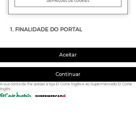
Aceitar
Continuar
A sua conta dá-lhe acesso à loja El Corte Inglés e ao Supermercado El Corte
Inglés.
Acessibilidade
Condições de Utilização
Política de privacidade
Política de cookies