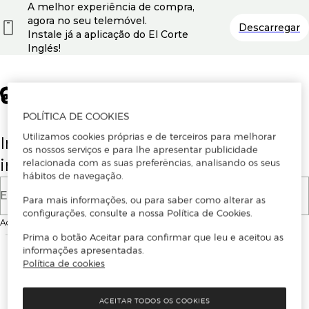
A melhor experiência de compra,
agora no seu telemóvel.
Descarregar
Instale já a aplicação do El Corte
Inglés!
POLÍTICA DE COOKIES
Utilizamos cookies próprias e de terceiros para melhorar
Insira o seu email para se registar ou
os nossos serviços e para lhe apresentar publicidade
iniciar sessão.
relacionada com as suas preferências, analisando os seus
hábitos de navegação.
E-mail
Para mais informações, ou para saber como alterar as
configurações, consulte a nossa Política de Cookies.
Ao continuar, aceitas as
Condições de utilização
do site
Prima o botão Aceitar para confirmar que leu e aceitou as
informações apresentadas.
Política de cookies
ACEITAR TODOS OS COOKIES