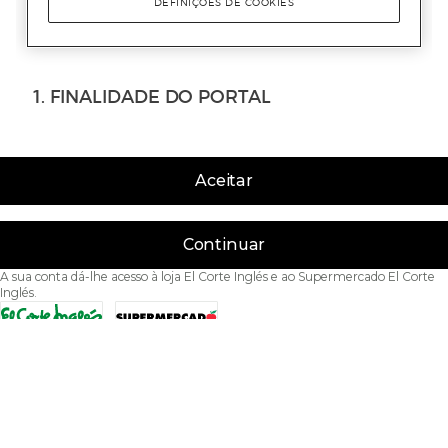
Aceitar
Continuar
A sua conta dá-lhe acesso à loja El Corte Inglés e ao Supermercado El Corte
Inglés.
Acessibilidade
Condições de Utilização
Política de privacidade
Política de cookies