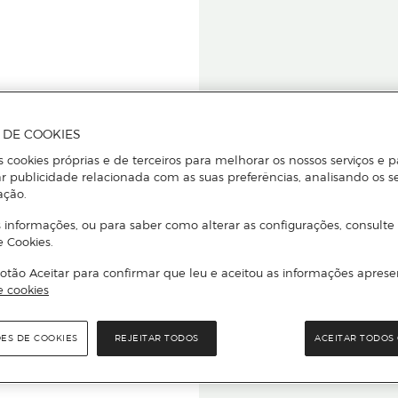
A DE COOKIES
s cookies próprias e de terceiros para melhorar os nossos serviços e p
r publicidade relacionada com as suas preferências, analisando os s
star ou
ação.
 informações, ou para saber como alterar as configurações, consulte
e Cookies.
otão Aceitar para confirmar que leu e aceitou as informações aprese
Para que
e cookies
quer que e
ÕES DE COOKIES
REJEITAR TODOS
ACEITAR TODOS 
rcado El Corte Inglés.
Leia o código Q