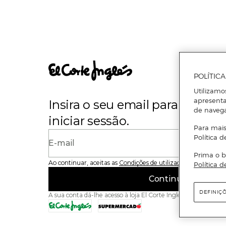
POLÍTIC
Utilizamo
apresenta
Insira o seu email para se regi
de naveg
iniciar sessão.
Para mais
Política d
E-mail
Prima o b
Ao continuar, aceitas as
Condições de utilização
do site
Política d
Continuar
DEFINIÇ
A sua conta dá-lhe acesso à loja El Corte Inglés e ao Superme