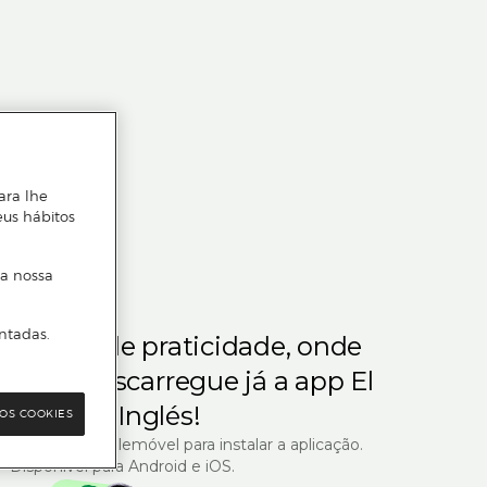
ara lhe
eus hábitos
 a nossa
ntadas.
m gosta de praticidade, onde
steja.
Descarregue já a app El
Corte Inglés!
OS COOKIES
R com o seu telemóvel para instalar a aplicação.
Disponível para Android e iOS.