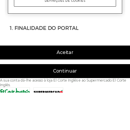
Aceitar
Continuar
A sua conta dá-lhe acesso à loja El Corte Inglés e ao Supermercado El Corte
Inglés.
Acessibilidade
Condições de Utilização
Política de privacidade
Política de cookies