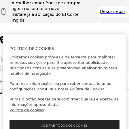
A melhor experiência de compra,
agora no seu telemóvel.
Descarregar
Instale já a aplicação do El Corte
Inglés!
POLÍTICA DE COOKIES
Utilizamos cookies próprias e de terceiros para melhorar
Insira o seu email para se registar ou
os nossos serviços e para lhe apresentar publicidade
iniciar sessão.
relacionada com as suas preferências, analisando os seus
hábitos de navegação.
E-mail
Para mais informações, ou para saber como alterar as
configurações, consulte a nossa Política de Cookies.
Ao continuar, aceitas as
Condições de utilização
do site
Prima o botão Aceitar para confirmar que leu e aceitou as
informações apresentadas.
Política de cookies
ACEITAR TODOS OS COOKIES