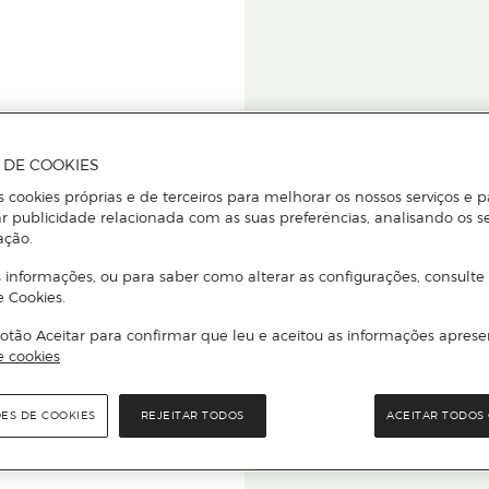
A DE COOKIES
s cookies próprias e de terceiros para melhorar os nossos serviços e p
r publicidade relacionada com as suas preferências, analisando os s
star ou
ação.
 informações, ou para saber como alterar as configurações, consulte
e Cookies.
otão Aceitar para confirmar que leu e aceitou as informações aprese
Para que
e cookies
quer que e
ÕES DE COOKIES
REJEITAR TODOS
ACEITAR TODOS 
rcado El Corte Inglés.
Leia o código Q