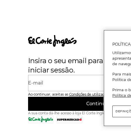
POLÍTIC
Utilizamo
apresenta
Insira o seu email para se regi
de naveg
iniciar sessão.
Para mais
Política d
E-mail
Prima o b
Ao continuar, aceitas as
Condições de utilização
do site
Política d
Continuar
DEFINIÇ
A sua conta dá-lhe acesso à loja El Corte Inglés e ao Superme