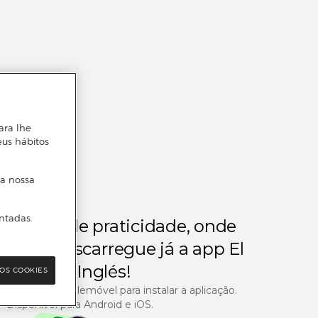
ara lhe
eus hábitos
 a nossa
ntadas.
m gosta de praticidade, onde
steja.
Descarregue já a app El
Corte Inglés!
OS COOKIES
R com o seu telemóvel para instalar a aplicação.
Disponível para Android e iOS.