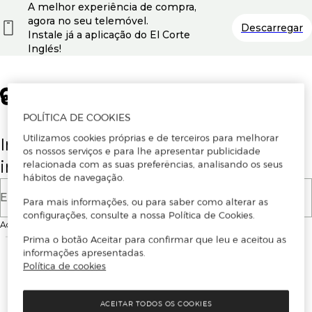
A melhor experiência de compra,
agora no seu telemóvel.
Descarregar
Instale já a aplicação do El Corte
Inglés!
POLÍTICA DE COOKIES
Utilizamos cookies próprias e de terceiros para melhorar
Insira o seu email para se registar ou
os nossos serviços e para lhe apresentar publicidade
iniciar sessão.
relacionada com as suas preferências, analisando os seus
hábitos de navegação.
E-mail
Para mais informações, ou para saber como alterar as
configurações, consulte a nossa Política de Cookies.
Ao continuar, aceitas as
Condições de utilização
do site
Prima o botão Aceitar para confirmar que leu e aceitou as
informações apresentadas.
Política de cookies
ACEITAR TODOS OS COOKIES