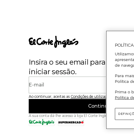
POLÍTIC
Utilizamo
apresenta
Insira o seu email para se regi
de naveg
iniciar sessão.
Para mais
Política d
E-mail
Prima o b
Ao continuar, aceitas as
Condições de utilização
do site
Política d
Continuar
DEFINIÇ
A sua conta dá-lhe acesso à loja El Corte Inglés e ao Superme