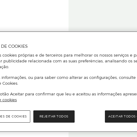
A DE COOKIES
s cookies próprias e de terceiros para melhorar os nossos serviços e p
r publicidade relacionada com as suas preferências, analisando os s
star ou
ação.
 informações, ou para saber como alterar as configurações, consulte
e Cookies.
otão Aceitar para confirmar que leu e aceitou as informações aprese
Para que
e cookies
quer que e
ÕES DE COOKIES
REJEITAR TODOS
ACEITAR TODOS 
rcado El Corte Inglés.
Leia o código Q