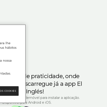
ara lhe
eus hábitos
 a nossa
ntadas.
m gosta de praticidade, onde
steja.
Descarregue já a app El
Corte Inglés!
OS COOKIES
R com o seu telemóvel para instalar a aplicação.
Disponível para Android e iOS.