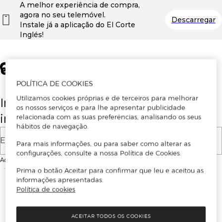
A melhor experiência de compra,
agora no seu telemóvel.
Descarregar
Instale já a aplicação do El Corte
Inglés!
POLÍTICA DE COOKIES
Utilizamos cookies próprias e de terceiros para melhorar
Insira o seu email para se registar ou
os nossos serviços e para lhe apresentar publicidade
iniciar sessão.
relacionada com as suas preferências, analisando os seus
hábitos de navegação.
E-mail
Para mais informações, ou para saber como alterar as
configurações, consulte a nossa Política de Cookies.
Ao continuar, aceitas as
Condições de utilização
do site
Prima o botão Aceitar para confirmar que leu e aceitou as
informações apresentadas.
Política de cookies
ACEITAR TODOS OS COOKIES