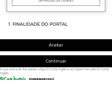
Aceitar
Continuar
A sua conta dá-lhe acesso à loja El Corte Inglés e ao Supermercado El Corte
Inglés.
Acessibilidade
Condições de Utilização
Política de privacidade
Política de cookies