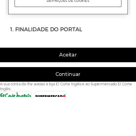
Aceitar
Continuar
A sua conta dá-lhe acesso à loja El Corte Inglés e ao Supermercado El Corte
Inglés.
Acessibilidade
Condições de Utilização
Política de privacidade
Política de cookies