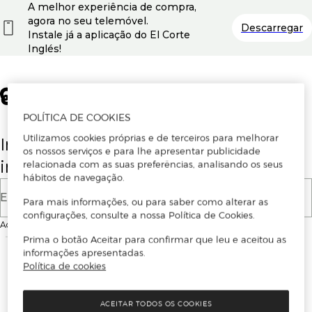
A melhor experiência de compra,
agora no seu telemóvel.
Descarregar
Instale já a aplicação do El Corte
Inglés!
POLÍTICA DE COOKIES
Utilizamos cookies próprias e de terceiros para melhorar
Insira o seu email para se registar ou
os nossos serviços e para lhe apresentar publicidade
iniciar sessão.
relacionada com as suas preferências, analisando os seus
hábitos de navegação.
E-mail
Para mais informações, ou para saber como alterar as
configurações, consulte a nossa Política de Cookies.
Ao continuar, aceitas as
Condições de utilização
do site
Prima o botão Aceitar para confirmar que leu e aceitou as
informações apresentadas.
Política de cookies
ACEITAR TODOS OS COOKIES