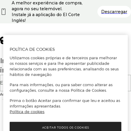
A melhor experiência de compra,
agora no seu telemóvel.
Descarregar
Instale já a aplicação do El Corte
Inglés!
POLÍTICA DE COOKIES
Utilizamos cookies próprias e de terceiros para melhorar
Insira o seu email para se registar ou
os nossos serviços e para lhe apresentar publicidade
iniciar sessão.
relacionada com as suas preferências, analisando os seus
hábitos de navegação.
E-mail
Para mais informações, ou para saber como alterar as
configurações, consulte a nossa Política de Cookies.
Ao continuar, aceitas as
Condições de utilização
do site
Prima o botão Aceitar para confirmar que leu e aceitou as
informações apresentadas.
Política de cookies
ACEITAR TODOS OS COOKIES