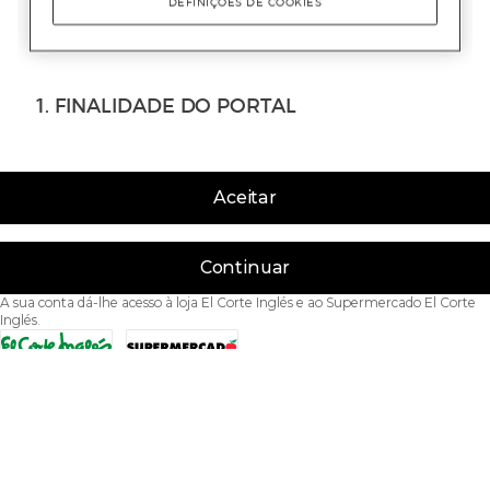
Aceitar
Continuar
A sua conta dá-lhe acesso à loja El Corte Inglés e ao Supermercado El Corte
Inglés.
Acessibilidade
Condições de Utilização
Política de privacidade
Política de cookies