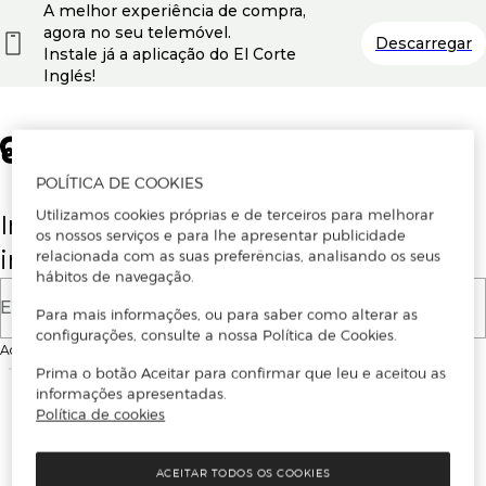
A melhor experiência de compra,
agora no seu telemóvel.
Descarregar
Instale já a aplicação do El Corte
Inglés!
POLÍTICA DE COOKIES
Utilizamos cookies próprias e de terceiros para melhorar
Insira o seu email para se registar ou
os nossos serviços e para lhe apresentar publicidade
iniciar sessão.
relacionada com as suas preferências, analisando os seus
hábitos de navegação.
E-mail
Para mais informações, ou para saber como alterar as
configurações, consulte a nossa Política de Cookies.
Ao continuar, aceitas as
Condições de utilização
do site
Prima o botão Aceitar para confirmar que leu e aceitou as
informações apresentadas.
Política de cookies
ACEITAR TODOS OS COOKIES