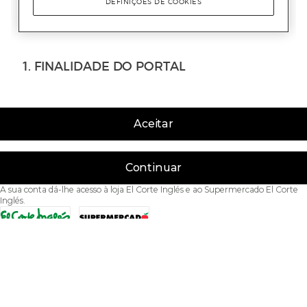
Aceitar
Continuar
A sua conta dá-lhe acesso à loja El Corte Inglés e ao Supermercado El Corte
Inglés.
Acessibilidade
Condições de Utilização
Política de privacidade
Política de cookies