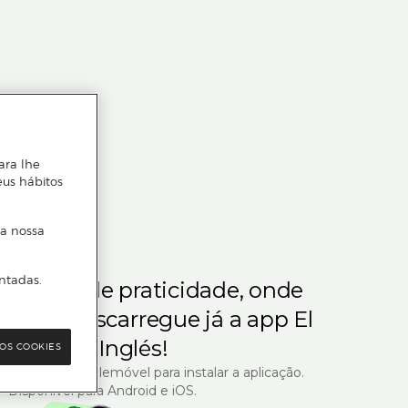
ara lhe
eus hábitos
 a nossa
ntadas.
m gosta de praticidade, onde
steja.
Descarregue já a app El
Corte Inglés!
OS COOKIES
R com o seu telemóvel para instalar a aplicação.
Disponível para Android e iOS.