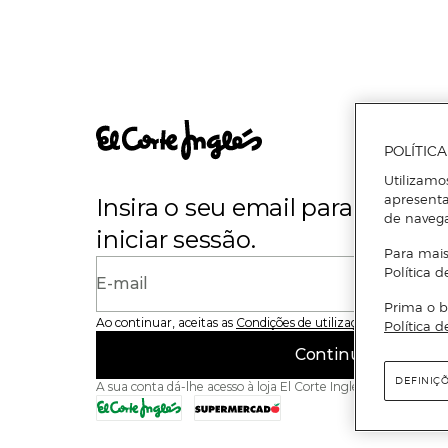
POLÍTIC
Utilizamo
apresenta
Insira o seu email para se regi
de naveg
iniciar sessão.
Para mais
Política d
E-mail
Prima o b
Ao continuar, aceitas as
Condições de utilização
do site
Política d
Continuar
DEFINIÇ
A sua conta dá-lhe acesso à loja El Corte Inglés e ao Superme