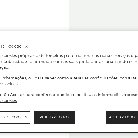
A DE COOKIES
s cookies próprias e de terceiros para melhorar os nossos serviços e p
r publicidade relacionada com as suas preferências, analisando os s
star ou
ação.
 informações, ou para saber como alterar as configurações, consulte
e Cookies.
otão Aceitar para confirmar que leu e aceitou as informações aprese
Para que
e cookies
quer que e
ÕES DE COOKIES
REJEITAR TODOS
ACEITAR TODOS 
rcado El Corte Inglés.
Leia o código Q