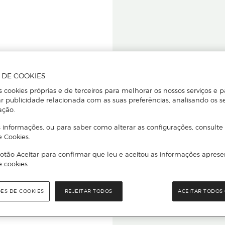
A DE COOKIES
s cookies próprias e de terceiros para melhorar os nossos serviços e p
r publicidade relacionada com as suas preferências, analisando os s
star ou
ação.
 informações, ou para saber como alterar as configurações, consulte
e Cookies.
otão Aceitar para confirmar que leu e aceitou as informações aprese
Para que
e cookies
quer que e
ÕES DE COOKIES
REJEITAR TODOS
ACEITAR TODOS 
rcado El Corte Inglés.
Leia o código Q