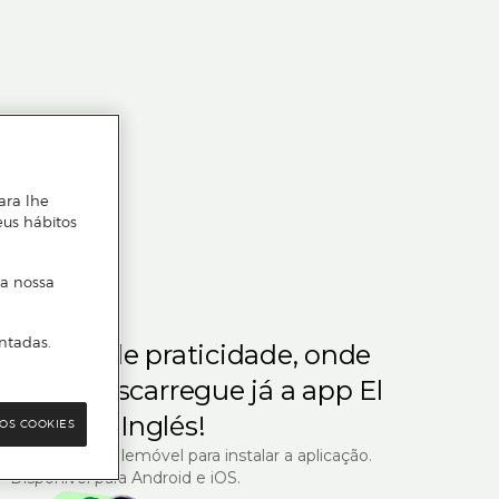
ara lhe
eus hábitos
 a nossa
ntadas.
m gosta de praticidade, onde
steja.
Descarregue já a app El
Corte Inglés!
OS COOKIES
R com o seu telemóvel para instalar a aplicação.
Disponível para Android e iOS.