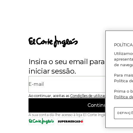
POLÍTIC
Utilizamo
apresenta
Insira o seu email para se regi
de naveg
iniciar sessão.
Para mais
Política d
E-mail
Prima o b
Ao continuar, aceitas as
Condições de utilização
do site
Política d
Continuar
DEFINIÇ
A sua conta dá-lhe acesso à loja El Corte Inglés e ao Superme