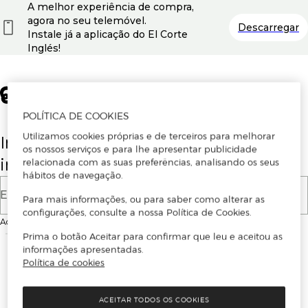
A melhor experiência de compra,
agora no seu telemóvel.
Descarregar
Instale já a aplicação do El Corte
Inglés!
POLÍTICA DE COOKIES
Utilizamos cookies próprias e de terceiros para melhorar
Insira o seu email para se registar ou
os nossos serviços e para lhe apresentar publicidade
iniciar sessão.
relacionada com as suas preferências, analisando os seus
hábitos de navegação.
E-mail
Para mais informações, ou para saber como alterar as
configurações, consulte a nossa Política de Cookies.
Ao continuar, aceitas as
Condições de utilização
do site
Prima o botão Aceitar para confirmar que leu e aceitou as
informações apresentadas.
Política de cookies
ACEITAR TODOS OS COOKIES