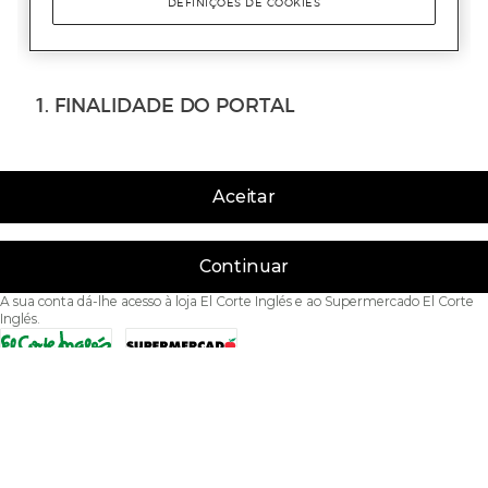
Aceitar
Continuar
A sua conta dá-lhe acesso à loja El Corte Inglés e ao Supermercado El Corte
Inglés.
Acessibilidade
Condições de Utilização
Política de privacidade
Política de cookies