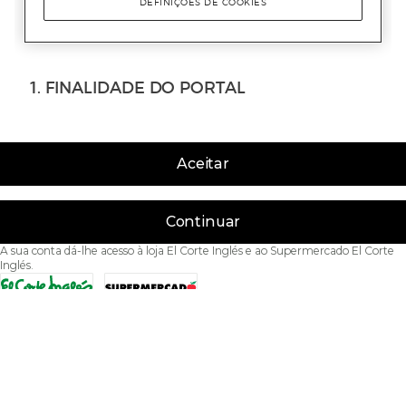
Aceitar
Continuar
A sua conta dá-lhe acesso à loja El Corte Inglés e ao Supermercado El Corte
Inglés.
Acessibilidade
Condições de Utilização
Política de privacidade
Política de cookies