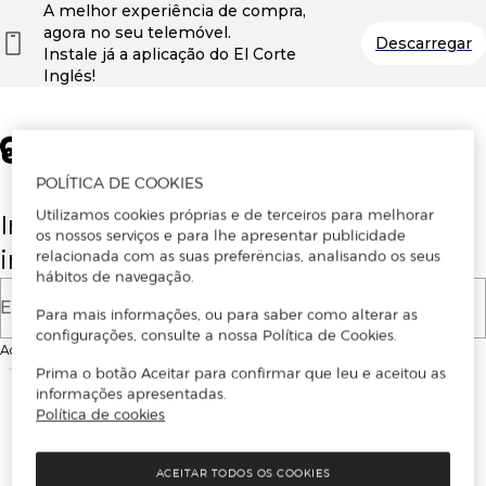
A melhor experiência de compra,
agora no seu telemóvel.
Descarregar
Instale já a aplicação do El Corte
Inglés!
POLÍTICA DE COOKIES
Utilizamos cookies próprias e de terceiros para melhorar
Insira o seu email para se registar ou
os nossos serviços e para lhe apresentar publicidade
iniciar sessão.
relacionada com as suas preferências, analisando os seus
hábitos de navegação.
E-mail
Para mais informações, ou para saber como alterar as
configurações, consulte a nossa Política de Cookies.
Ao continuar, aceitas as
Condições de utilização
do site
Prima o botão Aceitar para confirmar que leu e aceitou as
informações apresentadas.
Política de cookies
ACEITAR TODOS OS COOKIES