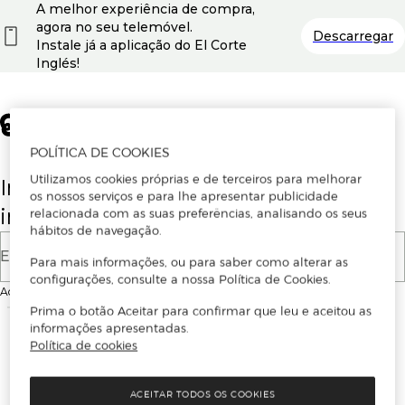
A melhor experiência de compra,
agora no seu telemóvel.
Descarregar
Instale já a aplicação do El Corte
Inglés!
POLÍTICA DE COOKIES
Utilizamos cookies próprias e de terceiros para melhorar
Insira o seu email para se registar ou
os nossos serviços e para lhe apresentar publicidade
iniciar sessão.
relacionada com as suas preferências, analisando os seus
hábitos de navegação.
E-mail
Para mais informações, ou para saber como alterar as
configurações, consulte a nossa Política de Cookies.
Ao continuar, aceitas as
Condições de utilização
do site
Prima o botão Aceitar para confirmar que leu e aceitou as
informações apresentadas.
Política de cookies
ACEITAR TODOS OS COOKIES