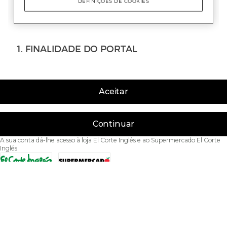
Aceitar
Continuar
A sua conta dá-lhe acesso à loja El Corte Inglés e ao Supermercado El Corte
Inglés.
Acessibilidade
Condições de Utilização
Política de privacidade
Política de cookies