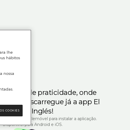
ara lhe
eus hábitos
 a nossa
ntadas.
m gosta de praticidade, onde
steja.
Descarregue já a app El
Corte Inglés!
OS COOKIES
R com o seu telemóvel para instalar a aplicação.
Disponível para Android e iOS.