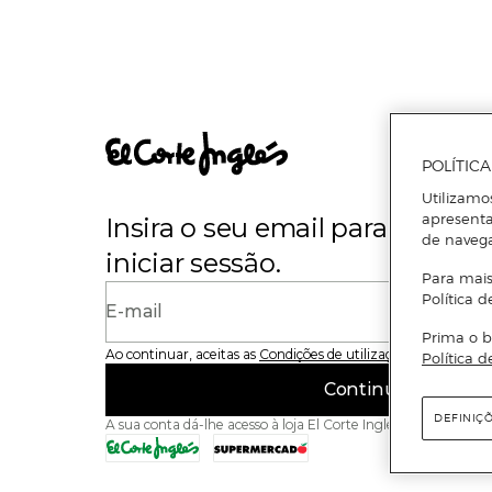
POLÍTIC
Utilizamo
apresenta
Insira o seu email para se regi
de naveg
iniciar sessão.
Para mais
Política d
E-mail
Prima o b
Ao continuar, aceitas as
Condições de utilização
do site
Política d
Continuar
DEFINIÇ
A sua conta dá-lhe acesso à loja El Corte Inglés e ao Superme