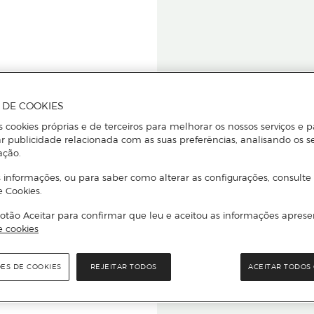
A DE COOKIES
s cookies próprias e de terceiros para melhorar os nossos serviços e p
r publicidade relacionada com as suas preferências, analisando os s
star ou
ação.
 informações, ou para saber como alterar as configurações, consulte
e Cookies.
otão Aceitar para confirmar que leu e aceitou as informações aprese
Para que
e cookies
quer que e
ÕES DE COOKIES
REJEITAR TODOS
ACEITAR TODOS 
rcado El Corte Inglés.
Leia o código Q