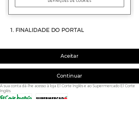
Aceitar
Continuar
A sua conta dá-lhe acesso à loja El Corte Inglés e ao Supermercado El Corte
Inglés.
Acessibilidade
Condições de Utilização
Política de privacidade
Política de cookies