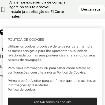
A melhor experiência de compra,
agora no seu telemóvel.
Descarregar
Instale já a aplicação do El Corte
Inglés!
POLÍTICA DE COOKIES
Utilizamos cookies próprias e de terceiros para melhorar
Insira o seu email para se registar ou
os nossos serviços e para lhe apresentar publicidade
iniciar sessão.
relacionada com as suas preferências, analisando os seus
hábitos de navegação.
E-mail
Para mais informações, ou para saber como alterar as
configurações, consulte a nossa Política de Cookies.
Ao continuar, aceitas as
Condições de utilização
do site
Prima o botão Aceitar para confirmar que leu e aceitou as
informações apresentadas.
Política de cookies
ACEITAR TODOS OS COOKIES