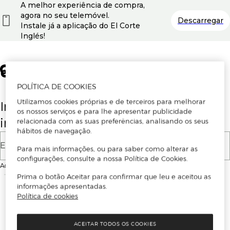
A melhor experiência de compra,
agora no seu telemóvel.
Descarregar
Instale já a aplicação do El Corte
Inglés!
POLÍTICA DE COOKIES
Utilizamos cookies próprias e de terceiros para melhorar
Insira o seu email para se registar ou
os nossos serviços e para lhe apresentar publicidade
iniciar sessão.
relacionada com as suas preferências, analisando os seus
hábitos de navegação.
E-mail
Para mais informações, ou para saber como alterar as
configurações, consulte a nossa Política de Cookies.
Ao continuar, aceitas as
Condições de utilização
do site
Prima o botão Aceitar para confirmar que leu e aceitou as
informações apresentadas.
Política de cookies
ACEITAR TODOS OS COOKIES