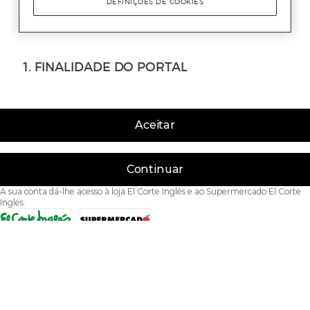
Aceitar
Continuar
A sua conta dá-lhe acesso à loja El Corte Inglés e ao Supermercado El Corte
Inglés.
Acessibilidade
Condições de Utilização
Política de privacidade
Política de cookies