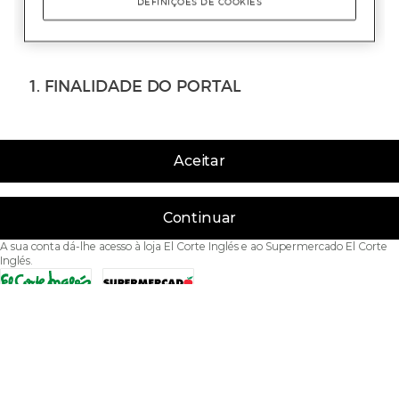
Aceitar
Continuar
A sua conta dá-lhe acesso à loja El Corte Inglés e ao Supermercado El Corte
Inglés.
Acessibilidade
Condições de Utilização
Política de privacidade
Política de cookies