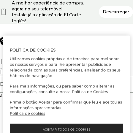
A melhor experiência de compra,
agora no seu telemóvel.
Descarregar
Instale já a aplicação do El Corte
Inglés!
POLÍTICA DE COOKIES
Utilizamos cookies próprias e de terceiros para melhorar
Insira o seu email para se registar ou
os nossos serviços e para lhe apresentar publicidade
iniciar sessão.
relacionada com as suas preferências, analisando os seus
hábitos de navegação.
E-mail
Para mais informações, ou para saber como alterar as
configurações, consulte a nossa Política de Cookies.
Ao continuar, aceitas as
Condições de utilização
do site
Prima o botão Aceitar para confirmar que leu e aceitou as
informações apresentadas.
Política de cookies
ACEITAR TODOS OS COOKIES