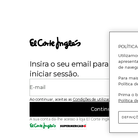
POLÍTIC
Utilizamo
apresenta
Insira o seu email para se regi
de naveg
iniciar sessão.
Para mais
Política d
E-mail
Prima o b
Ao continuar, aceitas as
Condições de utilização
do site
Política d
Continuar
DEFINIÇ
A sua conta dá-lhe acesso à loja El Corte Inglés e ao Superme