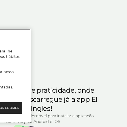
ara lhe
eus hábitos
 a nossa
ntadas.
m gosta de praticidade, onde
steja.
Descarregue já a app El
Corte Inglés!
OS COOKIES
R com o seu telemóvel para instalar a aplicação.
Disponível para Android e iOS.