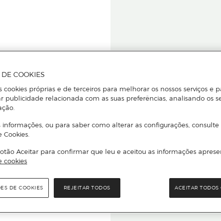
A DE COOKIES
s cookies próprias e de terceiros para melhorar os nossos serviços e p
r publicidade relacionada com as suas preferências, analisando os s
star ou
ação.
 informações, ou para saber como alterar as configurações, consulte
e Cookies.
otão Aceitar para confirmar que leu e aceitou as informações aprese
Para que
e cookies
quer que e
ÕES DE COOKIES
REJEITAR TODOS
ACEITAR TODOS 
rcado El Corte Inglés.
Leia o código Q