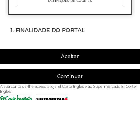
Aceitar
Continuar
A sua conta dá-lhe acesso à loja El Corte Inglés e ao Supermercado El Corte
Inglés.
Acessibilidade
Condições de Utilização
Política de privacidade
Política de cookies