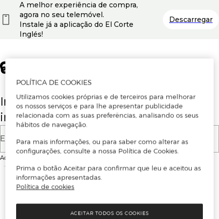
A melhor experiência de compra,
agora no seu telemóvel.
Descarregar
Instale já a aplicação do El Corte
Inglés!
POLÍTICA DE COOKIES
Utilizamos cookies próprias e de terceiros para melhorar
Insira o seu email para se registar ou
os nossos serviços e para lhe apresentar publicidade
iniciar sessão.
relacionada com as suas preferências, analisando os seus
hábitos de navegação.
E-mail
Para mais informações, ou para saber como alterar as
configurações, consulte a nossa Política de Cookies.
Ao continuar, aceitas as
Condições de utilização
do site
Prima o botão Aceitar para confirmar que leu e aceitou as
informações apresentadas.
Política de cookies
ACEITAR TODOS OS COOKIES