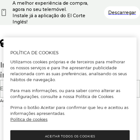
A melhor experiência de compra,
agora no seu telemóvel.
Descarregar
Instale já a aplicação do El Corte
Inglés!
POLÍTICA DE COOKIES
Utilizamos cookies próprias e de terceiros para melhorar
Insira o seu email para se registar ou
os nossos serviços e para lhe apresentar publicidade
iniciar sessão.
relacionada com as suas preferências, analisando os seus
hábitos de navegação.
E-mail
Para mais informações, ou para saber como alterar as
configurações, consulte a nossa Política de Cookies.
Ao continuar, aceitas as
Condições de utilização
do site
Prima o botão Aceitar para confirmar que leu e aceitou as
informações apresentadas.
Política de cookies
ACEITAR TODOS OS COOKIES