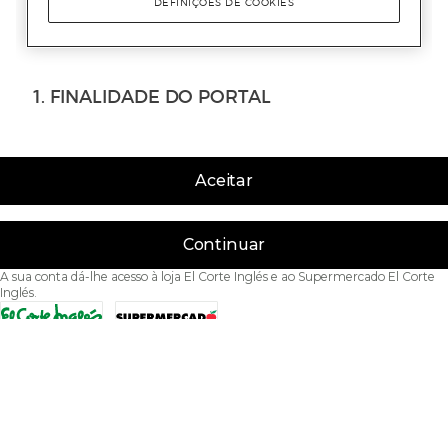
Aceitar
Continuar
A sua conta dá-lhe acesso à loja El Corte Inglés e ao Supermercado El Corte
Inglés.
Acessibilidade
Condições de Utilização
Política de privacidade
Política de cookies