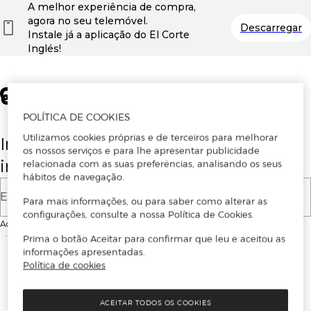
A melhor experiência de compra,
agora no seu telemóvel.
Descarregar
Instale já a aplicação do El Corte
Inglés!
POLÍTICA DE COOKIES
Utilizamos cookies próprias e de terceiros para melhorar
Insira o seu email para se registar ou
os nossos serviços e para lhe apresentar publicidade
iniciar sessão.
relacionada com as suas preferências, analisando os seus
hábitos de navegação.
E-mail
Para mais informações, ou para saber como alterar as
configurações, consulte a nossa Política de Cookies.
Ao continuar, aceitas as
Condições de utilização
do site
Prima o botão Aceitar para confirmar que leu e aceitou as
informações apresentadas.
Política de cookies
ACEITAR TODOS OS COOKIES