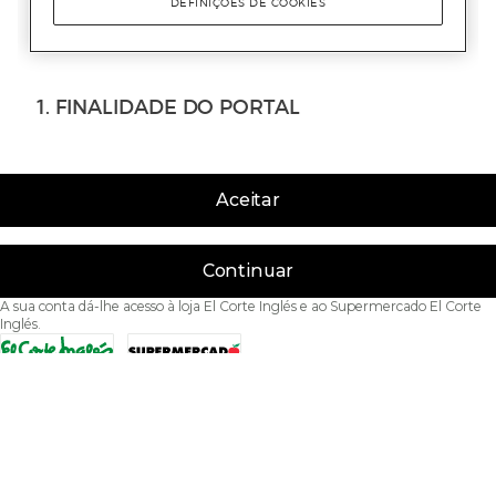
Aceitar
Continuar
A sua conta dá-lhe acesso à loja El Corte Inglés e ao Supermercado El Corte
Inglés.
Acessibilidade
Condições de Utilização
Política de privacidade
Política de cookies