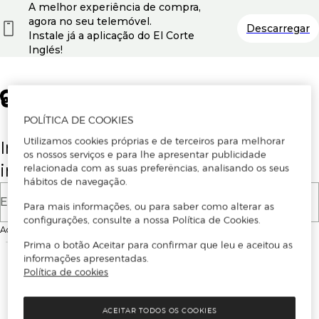
A melhor experiência de compra,
agora no seu telemóvel.
Descarregar
Instale já a aplicação do El Corte
Inglés!
POLÍTICA DE COOKIES
Utilizamos cookies próprias e de terceiros para melhorar
Insira o seu email para se registar ou
os nossos serviços e para lhe apresentar publicidade
iniciar sessão.
relacionada com as suas preferências, analisando os seus
hábitos de navegação.
E-mail
Para mais informações, ou para saber como alterar as
configurações, consulte a nossa Política de Cookies.
Ao continuar, aceitas as
Condições de utilização
do site
Prima o botão Aceitar para confirmar que leu e aceitou as
informações apresentadas.
Política de cookies
ACEITAR TODOS OS COOKIES