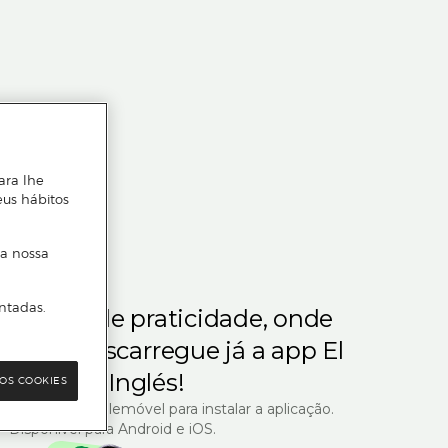
ara lhe
eus hábitos
 a nossa
ntadas.
m gosta de praticidade, onde
steja.
Descarregue já a app El
Corte Inglés!
OS COOKIES
R com o seu telemóvel para instalar a aplicação.
Disponível para Android e iOS.