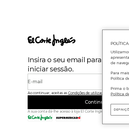
POLÍTIC
Utilizamo
apresenta
Insira o seu email para se regi
de naveg
iniciar sessão.
Para mais
Política d
E-mail
Prima o b
Ao continuar, aceitas as
Condições de utilização
do site
Política d
Continuar
DEFINIÇ
A sua conta dá-lhe acesso à loja El Corte Inglés e ao Superme