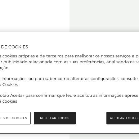
A DE COOKIES
s cookies próprias e de terceiros para melhorar os nossos serviços e p
r publicidade relacionada com as suas preferências, analisando os s
star ou
ação.
 informações, ou para saber como alterar as configurações, consulte
e Cookies.
otão Aceitar para confirmar que leu e aceitou as informações aprese
Para que
e cookies
quer que e
ÕES DE COOKIES
REJEITAR TODOS
ACEITAR TODOS 
rcado El Corte Inglés.
Leia o código Q