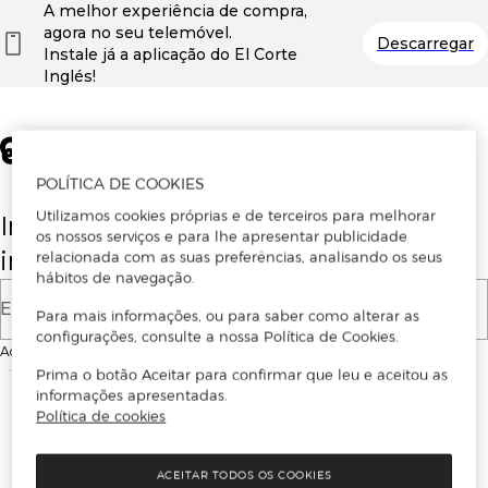
A melhor experiência de compra,
agora no seu telemóvel.
Descarregar
Instale já a aplicação do El Corte
Inglés!
POLÍTICA DE COOKIES
Utilizamos cookies próprias e de terceiros para melhorar
Insira o seu email para se registar ou
os nossos serviços e para lhe apresentar publicidade
iniciar sessão.
relacionada com as suas preferências, analisando os seus
hábitos de navegação.
E-mail
Para mais informações, ou para saber como alterar as
configurações, consulte a nossa Política de Cookies.
Ao continuar, aceitas as
Condições de utilização
do site
Prima o botão Aceitar para confirmar que leu e aceitou as
informações apresentadas.
Política de cookies
ACEITAR TODOS OS COOKIES