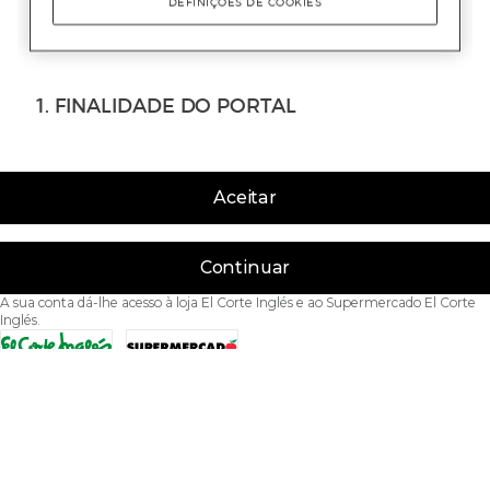
Aceitar
Continuar
A sua conta dá-lhe acesso à loja El Corte Inglés e ao Supermercado El Corte
Inglés.
Acessibilidade
Condições de Utilização
Política de privacidade
Política de cookies